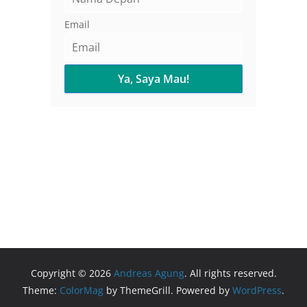
Email
Copyright © 2026
Andreas Agung
. All rights reserved.
Theme:
ColorMag
by ThemeGrill. Powered by
WordPress
.