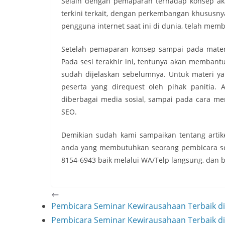
Selain dengan pemaparan terhadap konsep akan
terkini terkait, dengan perkembangan khususny
pengguna internet saat ini di dunia, telah mem
Setelah pemaparan konsep sampai pada materin
Pada sesi terakhir ini, tentunya akan memban
sudah dijelaskan sebelumnya. Untuk materi ya
peserta yang direquest oleh pihak panitia. 
diberbagai media sosial, sampai pada cara m
SEO.
Demikian sudah kami sampaikan tentang arti
anda yang membutuhkan seorang pembicara se
8154-6943 baik melalui WA/Telp langsung, dan 
Pembicara Seminar Kewirausahaan Terbaik d
Pembicara Seminar Kewirausahaan Terbaik d