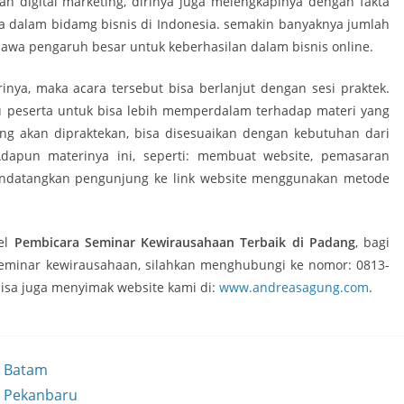
 digital marketing, dirinya juga melengkapinya dengan fakta
a dalam bidamg bisnis di Indonesia. semakin banyaknya jumlah
bawa pengaruh besar untuk keberhasilan dalam bisnis online.
ya, maka acara tersebut bisa berlanjut dengan sesi praktek.
tu peserta untuk bisa lebih memperdalam terhadap materi yang
ng akan dipraktekan, bisa disesuaikan dengan kebutuhan dari
Adapun materinya ini, seperti: membuat website, pemasaran
endatangkan pengunjung ke link website menggunakan metode
kel
Pembicara Seminar Kewirausahaan Terbaik di Padang
, bagi
minar kewirausahaan, silahkan menghubungi ke nomor: 0813-
bisa juga menyimak website kami di:
www.andreasagung.com
.
i Batam
i Pekanbaru