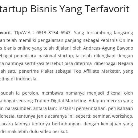
artup Bisnis Yang Terfavorit
vorit
. Tlp/W.A : 0813 8154 6943. Yang tersambung langsung
dan telah memiliki pengalaman panjang sebagai Pebisnis Online
enis bisnis online yang telah dijalani oleh Andreas Agung Bawono
Sebagai pembicara nasional startup, ia telah dilengkapi dengan
na nantinya sertifikasi tersebut bisa diterima diberbagai Negara
lah satu penerima Plakat sebagai Top Affiliate Marketer, yang
ting di Indonesia.
 sudah ia peroleh, membawa namanya menjadi dikenal oleh
sebagai seorang Trainer Digital Marketing. Adapun mereka yang
 narasumber, antara lain: instansi pemerintahan, perusahaan
onesia. tentunya jenis acaranya ini, seperti: seminar, workshop,
nis acara lainnya tentunya berhubungan, dengan kemajuan yang
 disimak lebih dulu video berikut: