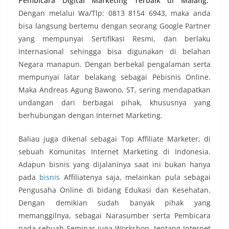
Pembicara Digital Marketing Terbaik di Malang.
Dengan melalui Wa/Tlp: 0813 8154 6943, maka anda
bisa langsung bertemu dengan seorang Google Partner
yang mempunyai Sertifikasi Resmi, dan berlaku
Internasional sehingga bisa digunakan di belahan
Negara manapun. Dengan berbekal pengalaman serta
mempunyai latar belakang sebagai Pebisnis Online.
Maka Andreas Agung Bawono, ST, sering mendapatkan
undangan dari berbagai pihak, khususnya yang
berhubungan dengan Internet Marketing.
Baliau juga dikenal sebagai Top Affiliate Marketer, di
sebuah Komunitas Internet Marketing di Indonesia.
Adapun bisnis yang dijalaninya saat ini bukan hanya
pada
bisnis
Affiliatenya saja, melainkan pula sebagai
Pengusaha Online di bidang Edukasi dan Kesehatan.
Dengan demikian sudah banyak pihak yang
memanggilnya, sebagai Narasumber serta Pembicara
pada sebuah Seminar juga Workshop, tentang Internet