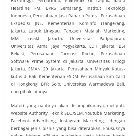
Bukittinggi, Perbarindo, Politeknik UI Depok, Radio
Heartline FM, BPRS Semarang, Institut Teknologi
Indonesia, Perusahaan Jasa Raharja Putera, Perusahaan
Ekspedisi JNE, Kementerian Kominfo (Tangerang,
Jakarta, Lubuk Linggau, Tangsel), Majalah Marketing,
MM Trisakti Jakarta, Universitas Padjadjaran,
Universitas Atma Jaya Yogyakarta, LDII Jakarta, BSI
Bekasi, Perusahaan Farmasi Roche, Perusahaan
Software Prime System di Jakarta, Universitas Trilogi
Jakarta, SMAN 29 Jakarta, Perusahaan Minyak Kutus-
kutus di Bali, Kementerian ESDM, Perusahaan Sim Card
di Hongkong, BPR Solo, Universitas Warmadewa Bali,
dan pihak lainnya..
Materi yang nantinya akan disampaikannya, meliputi:
Website Authority, Teknik SEO/SEM, Youtube Marketing,
Facebook Advertising, Instagram Marketing,,, dengan
berbagai jenis bisnis yang bisa diterapkan, khususnya
dalam bidang affiliate marketing serta bidang bisnis