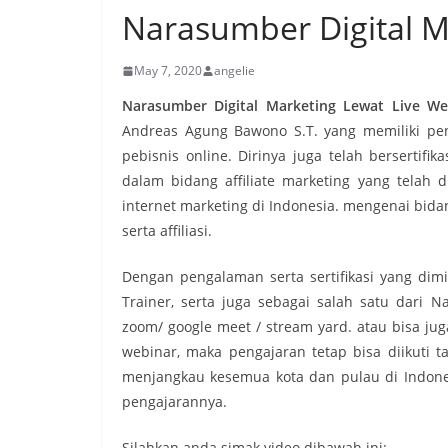
Narasumber Digital M
May 7, 2020
angelie
Narasumber Digital Marketing Lewat Live We
Andreas Agung Bawono S.T. yang memiliki peng
pebisnis online. Dirinya juga telah bersertifi
dalam bidang affiliate marketing yang telah di
internet marketing di Indonesia. mengenai bidan
serta affiliasi.
Dengan pengalaman serta sertifikasi yang dim
Trainer, serta juga sebagai salah satu dari N
zoom/ google meet / stream yard. atau bisa juga 
webinar, maka pengajaran tetap bisa diikuti 
menjangkau kesemua kota dan pulau di Indone
pengajarannya.
Silahkan anda simak video dibawah ini: