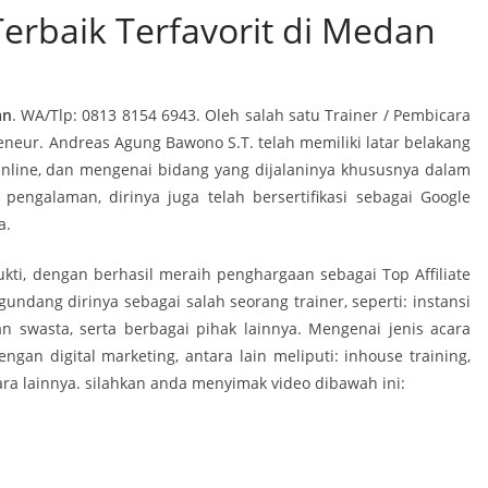
Terbaik Terfavorit di Medan
an
. WA/Tlp: 0813 8154 6943. Oleh salah satu Trainer / Pembicara
reneur. Andreas Agung Bawono S.T. telah memiliki latar belakang
s Online, dan mengenai bidang yang dijalaninya khususnya dalam
i pengalaman, dirinya juga telah bersertifikasi sebagai Google
a.
bukti, dengan berhasil meraih penghargaan sebagai Top Affiliate
ndang dirinya sebagai salah seorang trainer, seperti: instansi
n swasta, serta berbagai pihak lainnya. Mengenai jenis acara
gan digital marketing, antara lain meliputi: inhouse training,
ara lainnya. silahkan anda menyimak video dibawah ini: