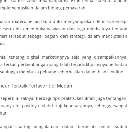
ine, Game, Website/laman/situs, Experiential Media, Mobile
 diimplementasikan dalam bidang pemasaran.
an materi, beliau lebih dulu menyampaikan definisi, konsep,
 peserta bisa membuka wawasan dan juga mindsetnya tentang
eri tersebut sebagai bagian dari strategi, dalam menciptakan
an.
isi tentang digital marketingnya saja yang disampaikannya,
 terkait perkembangan yang telah terjadi, khususnya berkaitan
 sehingga membuka peluang keberhasilan dalam bisnis online.
perti misalnya: berbagi tips praktis, kesulitan juga tantangan,
uanya ini pastinya telah teruji kebenarannya, sehingga sangat
but.
sampai sharing pengalaman, dalam berbisnis online sudah