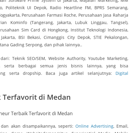
n Software Prime System di Jakarta, Majalah Marketing, MM
ndo, Politeknik UI Depok, Radio Heartline FM, BPRS Semarang,
 Yogyakarta, Perusahaan Farmasi Roche, Perusahaan Jasa Raharja
ian Kominfo (Tangerang, Jakarta, Lubuk Linggau, Tangsel),
Perusahaan Sim Card di Hongkong, Institut Teknologi Indonesia,
Jakarta, BSI Bekasi, Cimanggis City Depok, STIE Pekalongan,
tana Gading Serpong, dan pihak lainnya..
i dari: Teknik SEO/SEM, Website Authority, Youtube Marketing,
,,, serta berbagai semua jenis bisnis lainnya, yang bisa
ting serta dropship. Baca juga artikel selanjutnya:
Digital
k Terfavorit di Medan
g dan akan disampaikannya, seperti:
Online Advertising
, Email,