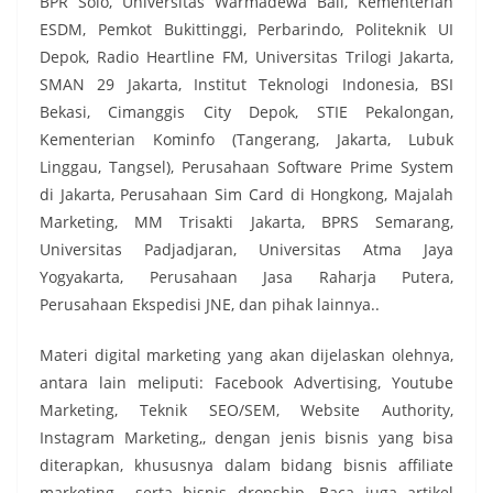
BPR Solo, Universitas Warmadewa Bali, Kementerian
ESDM, Pemkot Bukittinggi, Perbarindo, Politeknik UI
Depok, Radio Heartline FM, Universitas Trilogi Jakarta,
SMAN 29 Jakarta, Institut Teknologi Indonesia, BSI
Bekasi, Cimanggis City Depok, STIE Pekalongan,
Kementerian Kominfo (Tangerang, Jakarta, Lubuk
Linggau, Tangsel), Perusahaan Software Prime System
di Jakarta, Perusahaan Sim Card di Hongkong, Majalah
Marketing, MM Trisakti Jakarta, BPRS Semarang,
Universitas Padjadjaran, Universitas Atma Jaya
Yogyakarta, Perusahaan Jasa Raharja Putera,
Perusahaan Ekspedisi JNE, dan pihak lainnya..
Materi digital marketing yang akan dijelaskan olehnya,
antara lain meliputi: Facebook Advertising, Youtube
Marketing, Teknik SEO/SEM, Website Authority,
Instagram Marketing,, dengan jenis bisnis yang bisa
diterapkan, khususnya dalam bidang bisnis affiliate
marketing serta bisnis dropship. Baca juga artikel