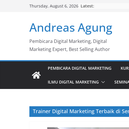
Skip
Latest:
Thursday, August 6, 2026
to
content
Andreas Agung
Pembicara Digital Marketing, Digital
Marketing Expert, Best Selling Author
PEMBICARA DIGITAL MARKETING
KUR
ILMU DIGITAL MARKETING
SEMINA
Trainer Digital Marketing Terbaik di S