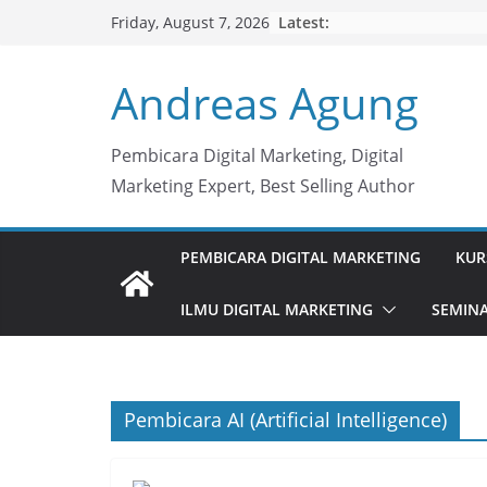
Skip
Latest:
Friday, August 7, 2026
to
content
Andreas Agung
Pembicara Digital Marketing, Digital
Marketing Expert, Best Selling Author
PEMBICARA DIGITAL MARKETING
KUR
ILMU DIGITAL MARKETING
SEMINA
Pembicara AI (Artificial Intelligence)