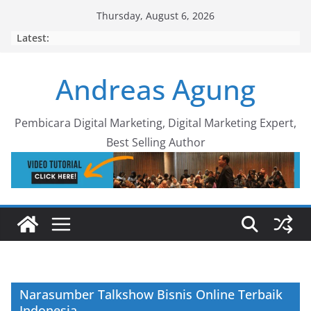
Skip
Thursday, August 6, 2026
to
Latest:
content
Andreas Agung
Pembicara Digital Marketing, Digital Marketing Expert,
Best Selling Author
Narasumber Talkshow Bisnis Online Terbaik
Indonesia