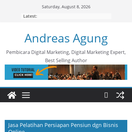
Skip
Saturday, August 8, 2026
to
Latest:
content
Andreas Agung
Pembicara Digital Marketing, Digital Marketing Expert,
Best Selling Author
Jasa Pelatihan Persiapan Pensiun dgn Bisnis
Online