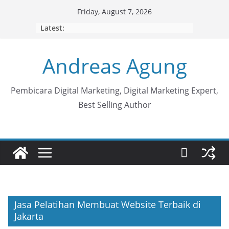
Skip
Friday, August 7, 2026
to
Latest:
content
Andreas Agung
Pembicara Digital Marketing, Digital Marketing Expert,
Best Selling Author
Jasa Pelatihan Membuat Website Terbaik di
Jakarta