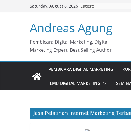
Skip
Latest:
Saturday, August 8, 2026
to
content
Andreas Agung
Pembicara Digital Marketing, Digital
Marketing Expert, Best Selling Author
PEMBICARA DIGITAL MARKETING
KUR
ILMU DIGITAL MARKETING
SEMINA
Jasa Pelatihan Internet Marketing Terbai