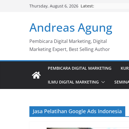
Skip
Latest:
Thursday, August 6, 2026
to
content
Andreas Agung
Pembicara Digital Marketing, Digital
Marketing Expert, Best Selling Author
PEMBICARA DIGITAL MARKETING
KUR
ILMU DIGITAL MARKETING
SEMINA
Jasa Pelatihan Google Ads Indonesia