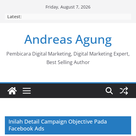
Skip
Friday, August 7, 2026
to
Latest:
content
Andreas Agung
Pembicara Digital Marketing, Digital Marketing Expert,
Best Selling Author
Inilah Detail Campaign Objective Pada
Facebook Ads