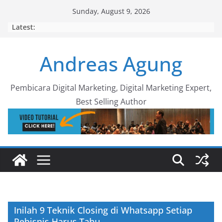
Skip
Sunday, August 9, 2026
to
Latest:
content
Andreas Agung
Pembicara Digital Marketing, Digital Marketing Expert,
Best Selling Author
Inilah 9 Teknik Closing di Whatsapp Setiap
Pebisnis Harus Tahu