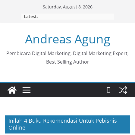
Skip
Saturday, August 8, 2026
to
Latest:
content
Andreas Agung
Pembicara Digital Marketing, Digital Marketing Expert,
Best Selling Author
Inilah 4 Buku Rekomendasi Untuk Pebisnis
Online