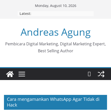
Skip
Monday, August 10, 2026
to
Latest:
content
Andreas Agung
Pembicara Digital Marketing, Digital Marketing Expert,
Best Selling Author
Cara mengamankan WhatsApp Agar Tidak di
Hack