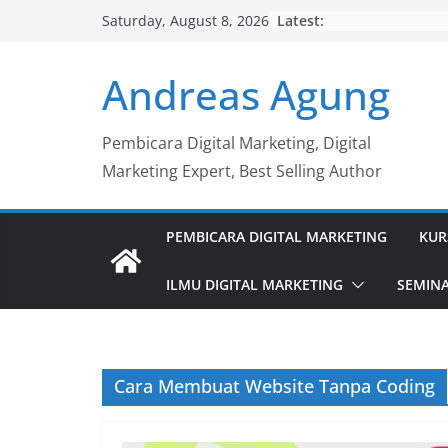
Skip
Latest:
Saturday, August 8, 2026
to
content
Andreas Agung
Pembicara Digital Marketing, Digital
Marketing Expert, Best Selling Author
PEMBICARA DIGITAL MARKETING
KUR
ILMU DIGITAL MARKETING
SEMINA
Cara Membuat Website Tanpa Coding