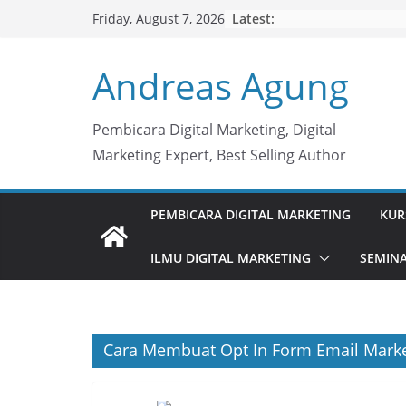
Skip
Latest:
Friday, August 7, 2026
to
content
Andreas Agung
Pembicara Digital Marketing, Digital
Marketing Expert, Best Selling Author
PEMBICARA DIGITAL MARKETING
KUR
ILMU DIGITAL MARKETING
SEMINA
Cara Membuat Opt In Form Email Mark