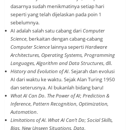
dasarnya sudah menikmatinya setiap hari
seperti yang telah dijelaskan pada poin 1
sebelumnya.
AI adalah salah satu cabang dari
Computer
Science
, berkaitan dengan cabang-cabang
Computer Science
lainnya seperti
Hardware
Architectures, Operating Systems, Programming
Languages, Algorithm and Data Structures
, dll.
History and Evolution of AI
. Sejarah dan evolusi
AI dari waktu ke waktu. Sejak Alan Turing 1950
dan seterusnya. AI bukanlah bidang baru!
What AI Can Do
.
The Power of AI
;
Prediction &
Inference
,
Pattern Recognition
,
Optimization,
Automation
.
Limitations of AI. What AI Can’t Do
;
Social Skills,
Bias, New Unseen Situations, Data
.