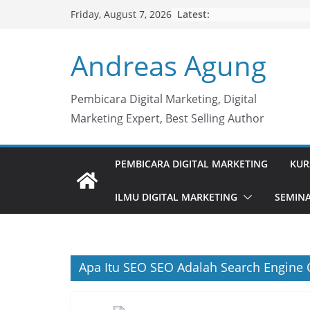
Skip
Latest:
Friday, August 7, 2026
to
content
Andreas Agung
Pembicara Digital Marketing, Digital
Marketing Expert, Best Selling Author
PEMBICARA DIGITAL MARKETING
KUR
ILMU DIGITAL MARKETING
SEMINA
Apa Itu SEO SEO Adalah Search Engine