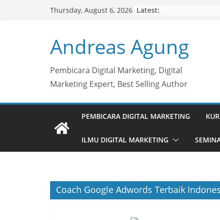
Skip
Latest:
Thursday, August 6, 2026
to
content
Andreas Agung
Pembicara Digital Marketing, Digital
Marketing Expert, Best Selling Author
PEMBICARA DIGITAL MARKETING
KUR
ILMU DIGITAL MARKETING
SEMINA
Coach Google Adwords Terbaik Indones